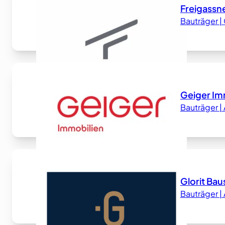
Freigassn
Bauträger 
Geiger Im
Bauträger |
Glorit B
Bauträger |