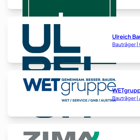
Ulreich Ba
Bauträger 
WETgrup
Bauträger 