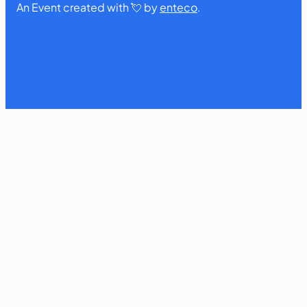
An Event created with 💘 by
enteco
.