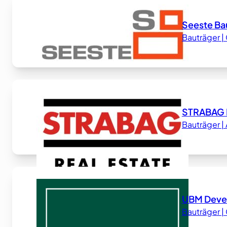
Seeste B
Bauträger 
STRABAG R
Bauträger 
UBM Deve
Bauträger 