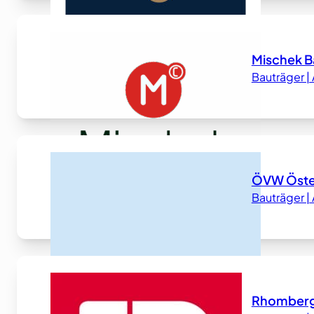
Mischek B
Bauträger 
ÖVW Öste
Bauträger 
Rhomberg