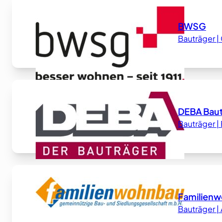
BWSG
Bauträger 
DEBA Bau
Bauträger |
Familienw
Bauträger |