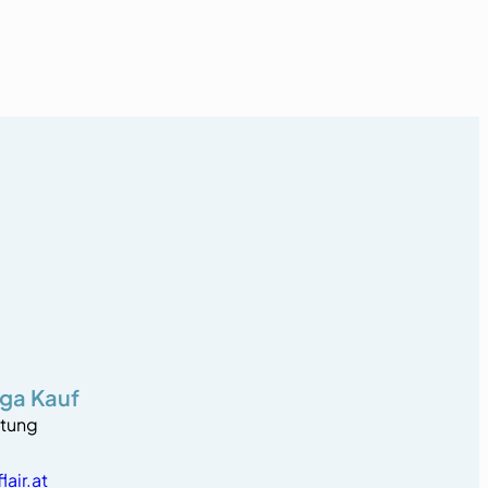
ga Kauf
itung
air.at