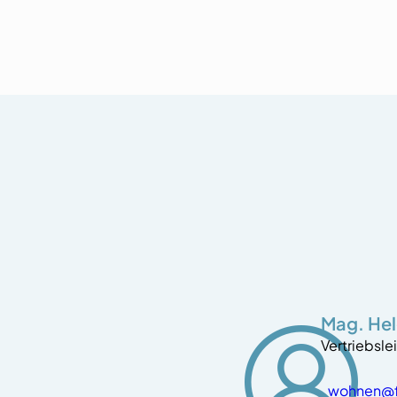
Mag. Hel
Vertriebsle
wohnen@fl