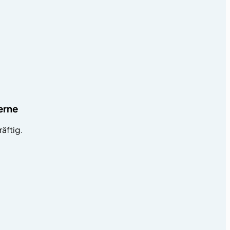
erne
äftig.