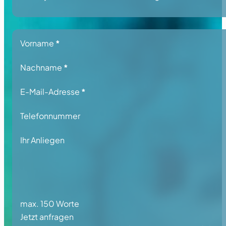
Section
Vorname
*
Nachname
*
E-Mail-Adresse
*
Telefonnummer
Ihr Anliegen
max. 150 Worte
Jetzt anfragen