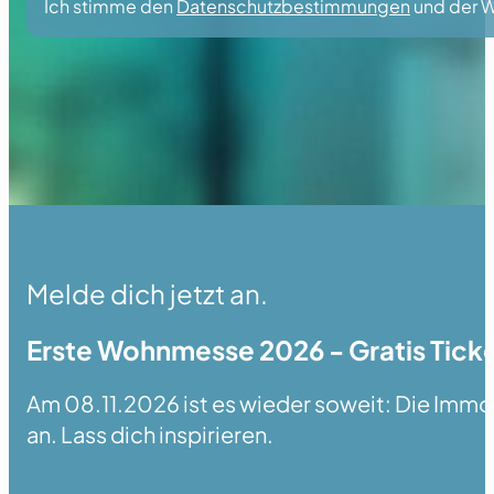
Ich stimme den
Datenschutzbestimmungen
und der W
Melde dich jetzt an.
Erste Wohnmesse 2026 - Gratis Ticke
Am 08.11.2026 ist es wieder soweit: Die Immobi
an. Lass dich inspirieren.