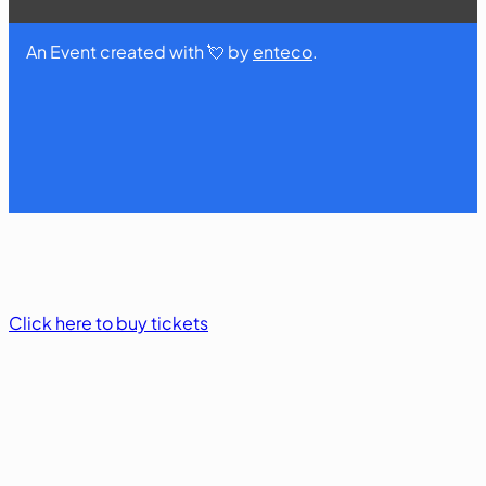
An Event created with 💘 by
enteco
.
Click here to buy tickets