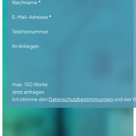
Nachname
*
E-Mail-Adresse
*
Telefonnummer
Ihr Anliegen
max. 150 Worte
Jetzt anfragen
Ich stimme den
Datenschutzbestimmungen
und der W