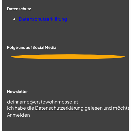
Datenschutz
Datenschutzerklärung
Folge uns auf Social Media
Newsletter
Section
Ich habe die
Datenschutzerklärung
gelesen und möchte 
Abschnitt
Anmelden