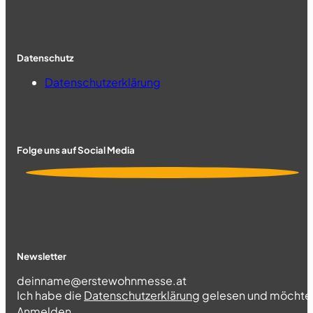
Datenschutz
Datenschutzerklärung
Folge uns auf Social Media
Newsletter
Section
Ich habe die
Datenschutzerklärung
gelesen und möchte 
Abschnitt
Anmelden