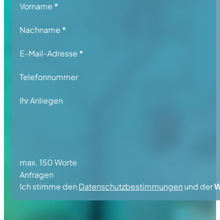
Section
Vorname
*
Nachname
*
E-Mail-Adresse
*
Telefonnummer
Ihr Anliegen
max. 150 Worte
Anfragen
Ich stimme den
Datenschutzbestimmungen
und der
W