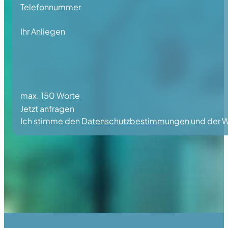
Telefonnummer
Ihr Anliegen
max. 150 Worte
Jetzt anfragen
Ich stimme den
Datenschutzbestimmungen
und der W