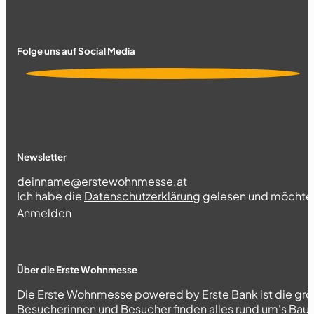
Folge uns auf Social Media
Newsletter
Section
Ich habe die
Datenschutzerklärung
gelesen und möchte 
Abschnitt
Anmelden
Über die Erste Wohnmesse
Die Erste Wohnmesse powered by Erste Bank ist die grö
Besucherinnen und Besucher finden alles rund um's Bau