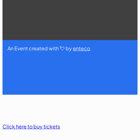
An Event created with 💘 by
enteco
.
Click here to buy tickets