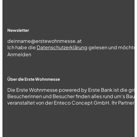
Newsletter
Section
Ich habe die
Datenschutzerklärung
gelesen und möchte 
Abschnitt
Anmelden
Über die Erste Wohnmesse
Die Erste Wohnmesse powered by Erste Bank ist die grö
Besucherinnen und Besucher finden alles rund um's Bau
veranstaltet von der Enteco Concept GmbH. Ihr Partner fü