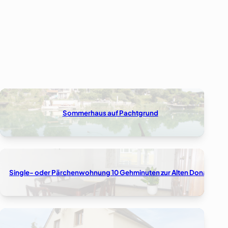
Sommerhaus auf Pachtgrund
Single- oder Pärchenwohnung 10 Gehminuten zur Alten Donau