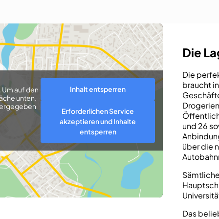
Die L
Die perfe
braucht i
Inhalt entsperren
. Um auf den
Geschäfte
läche unten.
Drogerien
eitergegeben
Erforderlichen Service
Öffentlich
akzeptieren und Inhalte
und 26 so
entsperren
Anbindung
über die 
Autobahnn
Sämtliche
Hauptschu
Universitä
Das belie