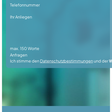
Telefonnummer
Ihr Anliegen
max. 150 Worte
Anfragen
Ich stimme den
Datenschutzbestimmungen
und der
W