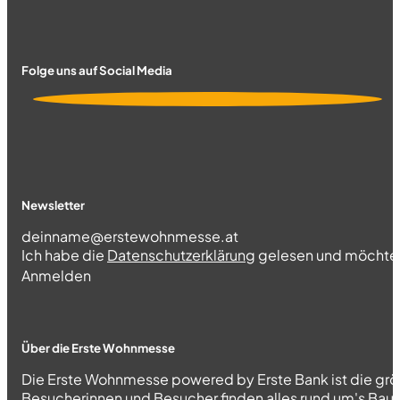
Folge uns auf Social Media
Newsletter
Section
Ich habe die
Datenschutzerklärung
gelesen und möchte 
Abschnitt
Anmelden
Über die Erste Wohnmesse
Die Erste Wohnmesse powered by Erste Bank ist die grö
Besucherinnen und Besucher finden alles rund um's Bau