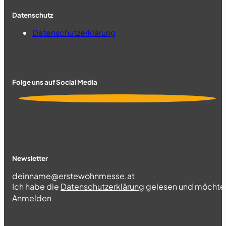
Datenschutz
Datenschutzerklärung
Folge uns auf Social Media
Newsletter
Section
Ich habe die
Datenschutzerklärung
gelesen und möchte 
Abschnitt
Anmelden