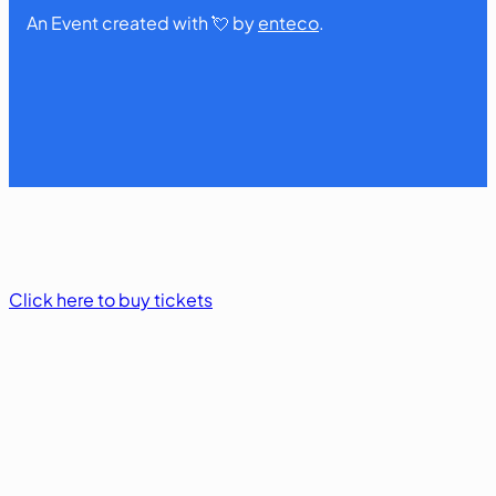
An Event created with 💘 by
enteco
.
Click here to buy tickets