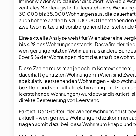
Immer wieder wird darüber diskutiert, wie viele Wo
zentrales Melderegister für leerstehende Wohnungen
30.000 bis 35.000 Wohnungen aus, die dauerhaft u
auch höhere Zahlen bis zu 100.000 leerstehenden 
Zweitwohnsitze und vorübergehend leer stehende 
Eine aktuelle Analyse weist für Wien aber eine ver
bis 4 % des Wohnungsbestands. Das wäre der niedrig
weniger ungenutzten Wohnraum als andere Bundeslä
über 5 % der Wohnungen nicht dauerhaft bewohnt.
Diese Zahlen muss man jedoch im Kontext sehen: „
dauerhaft genutzten Wohnungen in Wien sind Zweitwo
spekulativ leerstehenden Wohnungen – also Wohnung
beziffern und vermutlich relativ gering. Trotzdem
leerstehende Wohnungen) wurde zwar diskutiert, al
direkte Besteuerung von Leerstand.
Fakt ist: Der Großteil der Wiener Wohnungen ist b
aktuell – wenige neue Wohnungen dazukommen, abe
tragen somit dazu bei, dass Wohnraum knapp und te