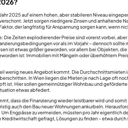
 2026?
Jahr 2025 auf einem hohen, aber stabileren Niveau eingepe
verschont. Jetzt sorgen niedrigere Zinsen und anhaltende Na
Faktor, der langfristig für Anspannung sorgen kann, wenn ni
ie Zeiten explodierender Preise sind vorerst vorbei, aber 
anzierungsbedingungen vor als im Vorjahr – dennoch sollte
sen ist etwas größer geworden, vor allem bei Objekten, die
geworden ist: Immobilien mit Mängeln oder überhöhtem Preis
weil wenig neues Angebot kommt. Die Durchschnittsmieten i
erschritten. In Wien liegen die Mieten je nach Lage oft noch 
 ist. Hier sollen gemeinnütziger Wohnbau und geförderte Pr
tuation etwas abfedert.
stimmt, dass die Finanzierung wieder leistbarer wird und s
ristig auch den Bau neuer Wohnungen ankurbeln. Herausforde
Um Engpässe zu vermeiden, müssten pro Jahr eigentlich de
 die Kreditwirtschaft gefragt, Lösungen zu finden – etwa durc