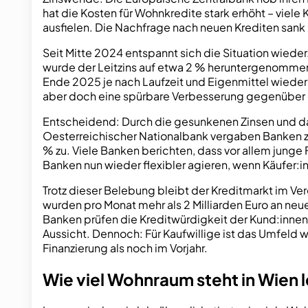
hat die Kosten für Wohnkredite stark erhöht – viele
ausfielen. Die Nachfrage nach neuen Krediten san
Seit Mitte 2024 entspannt sich die Situation wiede
wurde der Leitzins auf etwa 2 % heruntergenommen
Ende 2025 je nach Laufzeit und Eigenmittel wieder b
aber doch eine spürbare Verbesserung gegenüber de
Entscheidend: Durch die gesunkenen Zinsen und das
Oesterreichischer Nationalbank vergaben Banken z
% zu. Viele Banken berichten, dass vor allem junge
Banken nun wieder flexibler agieren, wenn Käufer:
Trotz dieser Belebung bleibt der Kreditmarkt im Ve
wurden pro Monat mehr als 2 Milliarden Euro an neu
Banken prüfen die Kreditwürdigkeit der Kund:innen w
Aussicht. Dennoch: Für Kaufwillige ist das Umfeld
Finanzierung als noch im Vorjahr.
Wie viel Wohnraum steht in Wien 