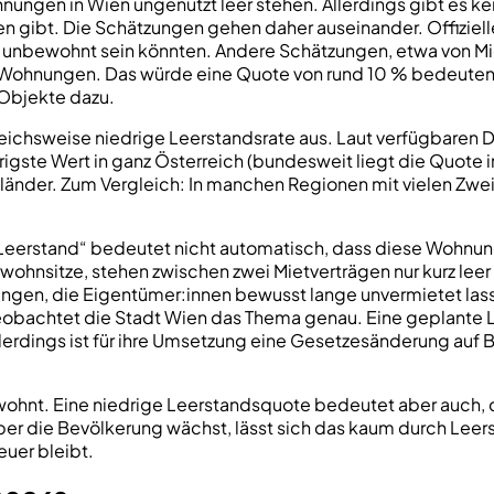
hnungen in Wien ungenutzt leer stehen. Allerdings gibt es ke
 gibt. Die Schätzungen gehen daher auseinander. Offizielle
nbewohnt sein könnten. Andere Schätzungen, etwa von Miet
Wohnungen. Das würde eine Quote von rund 10 % bedeuten –
Objekte dazu.
gleichsweise niedrige Leerstandsrate aus. Laut verfügbaren 
ste Wert in ganz Österreich (bundesweit liegt die Quote im
nder. Zum Vergleich: In manchen Regionen mit vielen Zweit
Leerstand“ bedeutet nicht automatisch, dass diese Wohnung
hnsitze, stehen zwischen zwei Mietverträgen nur kurz leer o
en, die Eigentümer:innen bewusst lange unvermietet lassen
 beobachtet die Stadt Wien das Thema genau. Eine geplante 
lerdings ist für ihre Umsetzung eine Gesetzesänderung auf 
ewohnt. Eine niedrige Leerstandsquote bedeutet aber auch, 
r die Bevölkerung wächst, lässt sich das kaum durch Leer
uer bleibt.