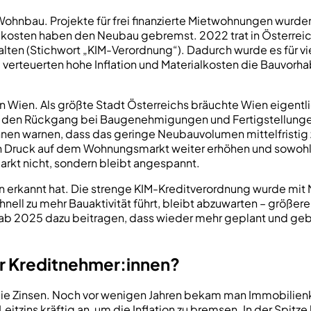
 Wohnbau. Projekte für frei finanzierte Mietwohnungen wurden
osten haben den Neubau gebremst. 2022 trat in Österreich 
lten (Stichwort „KIM-Verordnung“). Dadurch wurde es für vi
verteuerten hohe Inflation und Materialkosten die Bauvorha
 Wien. Als größte Stadt Österreichs bräuchte Wien eigentl
h den Rückgang bei Baugenehmigungen und Fertigstellunge
nnen warnen, dass das geringe Neubauvolumen mittelfristig
en Druck auf dem Wohnungsmarkt weiter erhöhen und sowohl K
rkt nicht, sondern bleibt angespannt.
ation erkannt hat. Die strenge KIM-Kreditverordnung wurde mi
nell zu mehr Bauaktivität führt, bleibt abzuwarten – größe
 2025 dazu beitragen, dass wieder mehr geplant und gebaut
r Kreditnehmer:innen?
die Zinsen. Noch vor wenigen Jahren bekam man Immobilienkr
itzins kräftig an, um die Inflation zu bremsen. In der Spitz