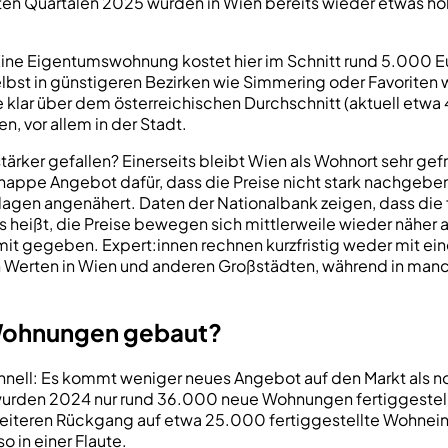
ten Quartalen 2025 wurden in Wien bereits wieder etwas höhe
 Eine Eigentumswohnung kostet hier im Schnitt rund 5.000 
elbst in günstigeren Bezirken wie Simmering oder Favoriten
se klar über dem österreichischen Durchschnitt (aktuell et
, vor allem in der Stadt.
stärker gefallen? Einerseits bleibt Wien als Wohnort sehr ge
nappe Angebot dafür, dass die Preise nicht stark nachgeben
dlagen angenähert. Daten der Nationalbank zeigen, dass d
eißt, die Preise bewegen sich mittlerweile wieder näher 
amit gegeben. Expert:innen rechnen kurzfristig weder mit 
nden Werten in Wien und anderen Großstädten, während in man
Wohnungen gebaut?
ell: Es kommt weniger neues Angebot auf den Markt als noch
h wurden 2024 nur rund 36.000 neue Wohnungen fertiggestellt
weiteren Rückgang auf etwa 25.000 fertiggestellte Wohnein
 in einer Flaute.