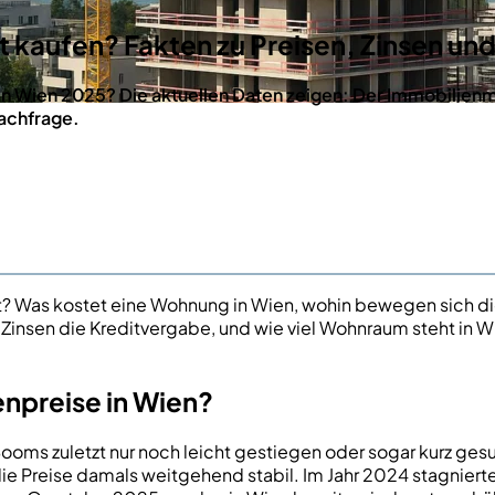
t kaufen? Fakten zu Preisen, Zinsen un
n Wien 2025? Die aktuellen Daten zeigen: Der Immobilienmar
Nachfrage.
? Was kostet eine Wohnung in Wien, wohin bewegen sich d
sen die Kreditvergabe, und wie viel Wohnraum steht in Wien
enpreise in Wien?
ooms zuletzt nur noch leicht gestiegen oder sogar kurz ge
die Preise damals weitgehend stabil. Im Jahr 2024 stagnier