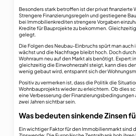
Besonders stark betroffen ist der privat finanzierte
Strengere Finanzierungsregeln und gestiegene Bauk
bei Immobilienkrediten strengere Vorgaben einzuha
Kredite für Bauprojekte zu bekommen. Gleichzeitig 
gelegt.
Die Folgen des Neubau-Einbruchs spürt man auch in
wächst und die Nachfrage bleibt hoch. Doch durc
Wohnraum neu auf den Markt als benötigt. Expert:i
gleichzeitig die Einwohnerzahl steigt, kann dies d
wenig gebaut wird, entspannt sich der Wohnungsma
Positiv zu vermerken ist, dass die Politik die Situ
Wohnbauprojekts wieder zu erleichtern. Ob dies sch
eine Verbesserung der Finanzierungsbedingungen ab
zwei Jahren sichtbar sein.
Was bedeuten sinkende Zinsen fü
Ein wichtiger Faktor für den Immobilienmarkt sind 
Zinswende: Die Europäische Zentralbank hob ihren Le