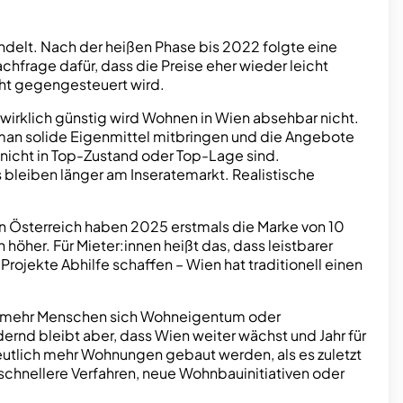
ndelt. Nach der heißen Phase bis 2022 folgte eine
chfrage dafür, dass die Preise eher wieder leicht
cht gegengesteuert wird.
wirklich günstig wird Wohnen in Wien absehbar nicht.
 man solide Eigenmittel mitbringen und die Angebote
 nicht in Top-Zustand oder Top-Lage sind.
 bleiben länger am Inseratemarkt. Realistische
n Österreich haben 2025 erstmals die Marke von 10
höher. Für Mieter:innen heißt das, dass leistbarer
ojekte Abhilfe schaffen – Wien hat traditionell einen
omit mehr Menschen sich Wohneigentum oder
rnd bleibt aber, dass Wien weiter wächst und Jahr für
utlich mehr Wohnungen gebaut werden, als es zuletzt
h schnellere Verfahren, neue Wohnbauinitiativen oder