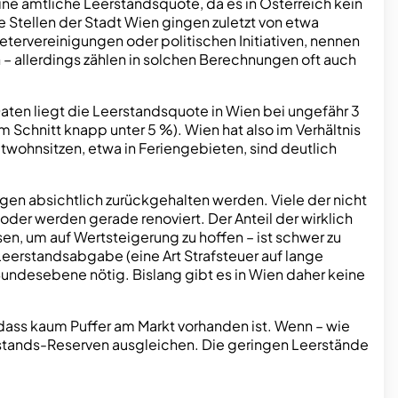
ine amtliche Leerstandsquote, da es in Österreich kein
 Stellen der Stadt Wien gingen zuletzt von etwa
ervereinigungen oder politischen Initiativen, nennen
 allerdings zählen in solchen Berechnungen oft auch
Daten liegt die Leerstandsquote in Wien bei ungefähr 3
 Schnitt knapp unter 5 %). Wien hat also im Verhältnis
wohnsitzen, etwa in Feriengebieten, sind deutlich
en absichtlich zurückgehalten werden. Viele der nicht
der werden gerade renoviert. Der Anteil der wirklich
, um auf Wertsteigerung zu hoffen – ist schwer zu
Leerstandsabgabe (eine Art Strafsteuer auf lange
Bundesebene nötig. Bislang gibt es in Wien daher keine
dass kaum Puffer am Markt vorhanden ist. Wenn – wie
stands-Reserven ausgleichen. Die geringen Leerstände