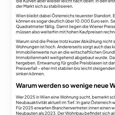
die Kurven aber wieder leicht nach oben: In den ers
der Markt sich zu stabilisieren.
Wien bleibt dabei Österreichs teuerster Standort.
können es sogar deutlich über 10.000 Euro sein. S
Quadratmeter fällig. Damit liegen die Wiener Prei
müssen also weiterhin mit hohen Kaufpreisen rechnen
Warum sind die Preise trotz kurzer Abkühlung nicht 
Wohnungen ist hoch. Andererseits sorgt auch das k
Immobilienwerte nun an die wirtschaftlichen Grun
Immobilienmarkt weitgehend abgebaut wurde. Das h
hergeben. Entwarnung für große Preisblasen ist d
Preisverfall – eher mit stabilen bis leicht steige
sinken können.
Warum werden so wenige neue 
Wer 2025 in Wien eine Wohnung sucht, bemerkt schn
Neubauaktivität aktuell im Tief. In ganz Österreic
Für 2025 erwarten Branchenvertreter:innen einen 
Neubauten als 2023. Der Wohnbau befindet sich also