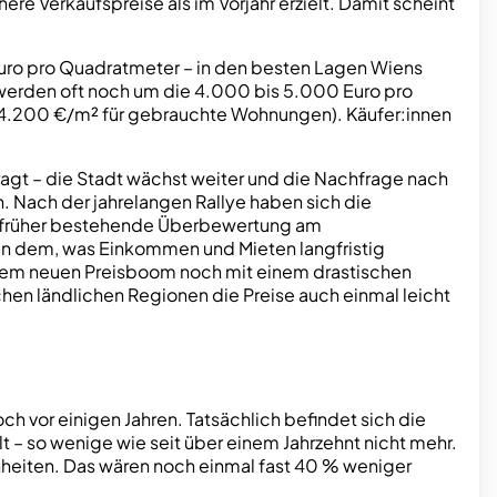
re Verkaufspreise als im Vorjahr erzielt. Damit scheint
Euro pro Quadratmeter – in den besten Lagen Wiens
 werden oft noch um die 4.000 bis 5.000 Euro pro
wa 4.200 €/m² für gebrauchte Wohnungen). Käufer:innen
fragt – die Stadt wächst weiter und die Nachfrage nach
. Nach der jahrelangen Rallye haben sich die
ie früher bestehende Überbewertung am
an dem, was Einkommen und Mieten langfristig
einem neuen Preisboom noch mit einem drastischen
chen ländlichen Regionen die Preise auch einmal leicht
 vor einigen Jahren. Tatsächlich befindet sich die
 – so wenige wie seit über einem Jahrzehnt nicht mehr.
heiten. Das wären noch einmal fast 40 % weniger