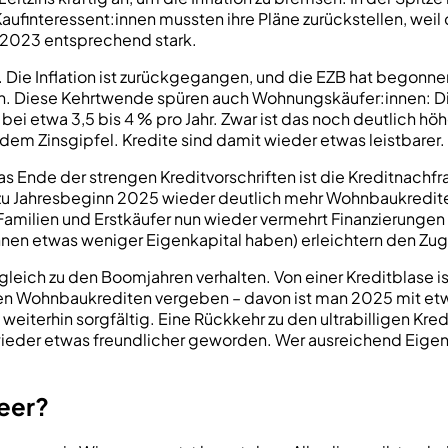
 Kaufinteressent:innen mussten ihre Pläne zurückstellen, weil
k 2023 entsprechend stark.
r. Die Inflation ist zurückgegangen, und die EZB hat begonne
. Diese Kehrtwende spüren auch Wohnungskäufer:innen: Die 
ei etwa 3,5 bis 4 % pro Jahr. Zwar ist das noch deutlich höhe
m Zinsgipfel. Kredite sind damit wieder etwas leistbarer.
 Ende der strengen Kreditvorschriften ist die Kreditnachfr
u Jahresbeginn 2025 wieder deutlich mehr Wohnbaukredite 
 Familien und Erstkäufer nun wieder vermehrt Finanzierunge
innen etwas weniger Eigenkapital haben) erleichtern den Zu
rgleich zu den Boomjahren verhalten. Von einer Kreditblase 
en Wohnbaukrediten vergeben – davon ist man 2025 mit etwa 
eiterhin sorgfältig. Eine Rückkehr zu den ultrabilligen Kred
 wieder etwas freundlicher geworden. Wer ausreichend Eigen
leer?