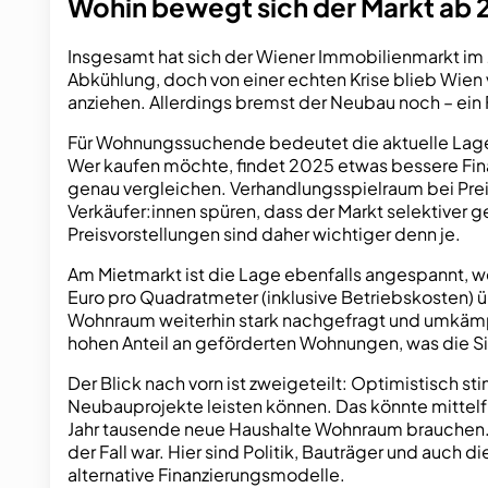
Wohin bewegt sich der Markt ab
Insgesamt hat sich der Wiener Immobilienmarkt im 
Abkühlung, doch von einer echten Krise blieb Wien 
anziehen. Allerdings bremst der Neubau noch – ein 
Für Wohnungssuchende bedeutet die aktuelle Lage: D
Wer kaufen möchte, findet 2025 etwas bessere Fin
genau vergleichen. Verhandlungsspielraum bei Prei
Verkäufer:innen spüren, dass der Markt selektiver 
Preisvorstellungen sind daher wichtiger denn je.
Am Mietmarkt ist die Lage ebenfalls angespannt, 
Euro pro Quadratmeter (inklusive Betriebskosten) üb
Wohnraum weiterhin stark nachgefragt und umkämpft
hohen Anteil an geförderten Wohnungen, was die Si
Der Blick nach vorn ist zweigeteilt: Optimistisch 
Neubauprojekte leisten können. Das könnte mittelf
Jahr tausende neue Haushalte Wohnraum brauchen. 
der Fall war. Hier sind Politik, Bauträger und auch
alternative Finanzierungsmodelle.