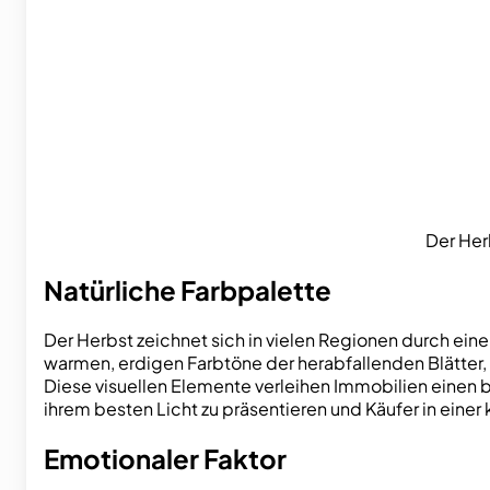
Der Her
Natürliche Farbpalette
Der Herbst zeichnet sich in vielen Regionen durch ein
warmen, erdigen Farbtöne der herabfallenden Blätter, d
Diese visuellen Elemente verleihen Immobilien einen b
ihrem besten Licht zu präsentieren und Käufer in ei
Emotionaler Faktor