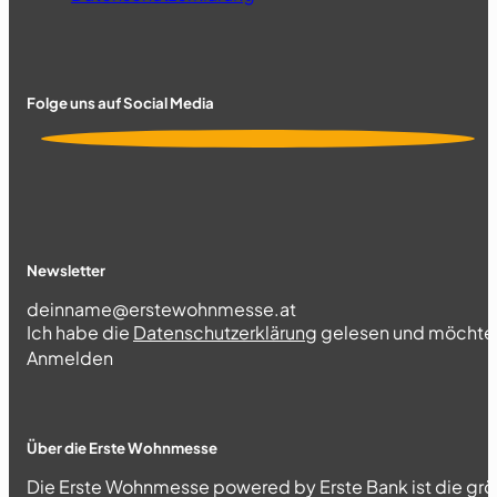
Folge uns auf Social Media
Newsletter
Section
Ich habe die
Datenschutzerklärung
gelesen und möchte 
Abschnitt
Anmelden
Über die Erste Wohnmesse
Die Erste Wohnmesse powered by Erste Bank ist die grö