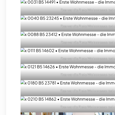
Das war die Erste Wohnmesse real
Das war die Erste Wohnmesse real
Das war die Erste Wohnmesse real
Das war die Erste Wohnmesse real
Das war die Erste Wohnmesse real
Das war die Erste Wohnmesse real
Das war die Erste Wohnmesse real