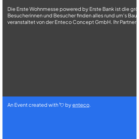
Die Erste Wohnmesse powered by Erste Bank ist die grö
Besucherinnen und Besucher finden alles rund um's Bau
veranstaltet von der Enteco Concept GmbH. Ihr Partner fü
An Event created with 💘 by
enteco
.