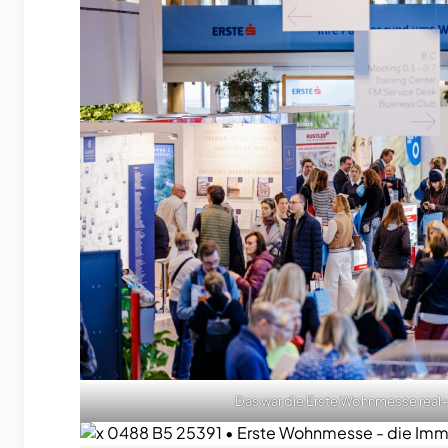
Das war die Erste Wohnmesse real