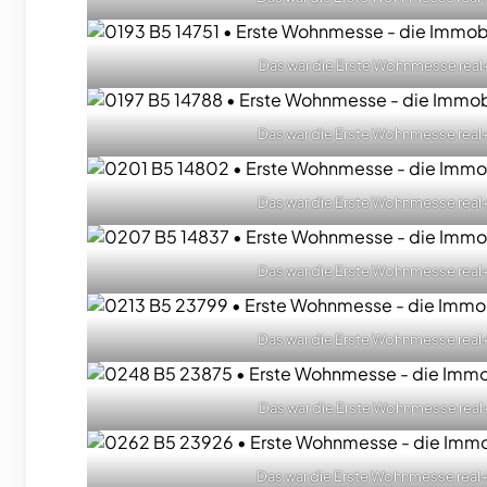
Das war die Erste Wohnmesse real
Das war die Erste Wohnmesse real
Das war die Erste Wohnmesse real
Das war die Erste Wohnmesse real
Das war die Erste Wohnmesse real
Das war die Erste Wohnmesse real
Das war die Erste Wohnmesse real