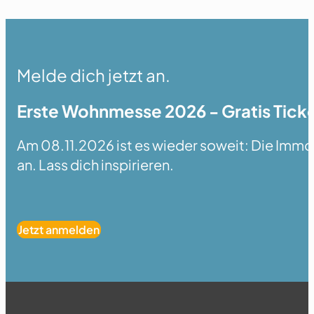
Melde dich jetzt an.
Erste Wohnmesse 2026 - Gratis Ticke
Am 08.11.2026 ist es wieder soweit: Die Immobi
an. Lass dich inspirieren.
Jetzt anmelden