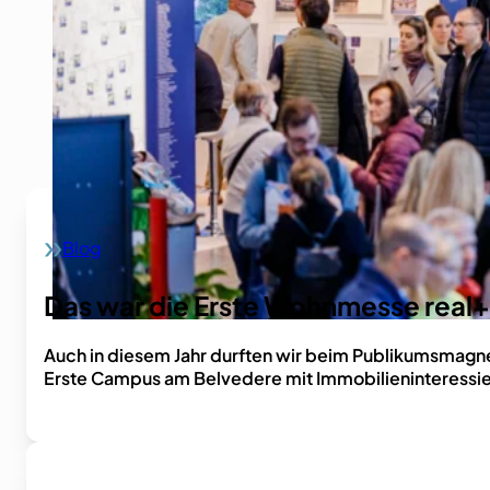
Blog
Home
Das war die Erste Wohnmesse real
Auch in diesem Jahr durften wir beim Publikumsmagn
Erste Campus am Belvedere mit Immobilieninteressier