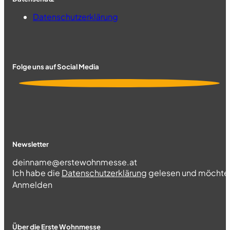
Datenschutzerklärung
Folge uns auf Social Media
Newsletter
Section
Ich habe die
Datenschutzerklärung
gelesen und möchte 
Abschnitt
Anmelden
Über die Erste Wohnmesse