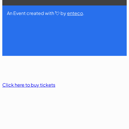
An Event created with 💘 by
enteco
.
Click here to buy tickets