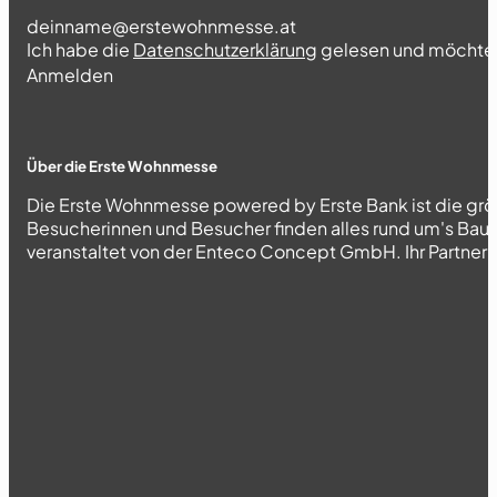
Section
Ich habe die
Datenschutzerklärung
gelesen und möchte 
Abschnitt
Anmelden
Über die Erste Wohnmesse
Die Erste Wohnmesse powered by Erste Bank ist die grö
Besucherinnen und Besucher finden alles rund um's Bau
veranstaltet von der Enteco Concept GmbH. Ihr Partner fü