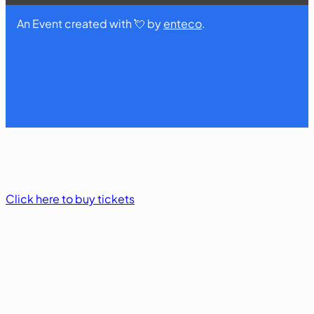
An Event created with 💘 by
enteco
.
Click here to buy tickets