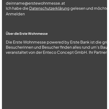
Section
Ich habe die
Datenschutzerklärung
gelesen und möchte 
Abschnitt
Anmelden
Über die Erste Wohnmesse
Die Erste Wohnmesse powered by Erste Bank ist die grö
Besucherinnen und Besucher finden alles rund um's Bau
veranstaltet von der Enteco Concept GmbH. Ihr Partner fü