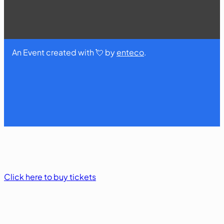
An Event created with 💘 by
enteco
.
Click here to buy tickets