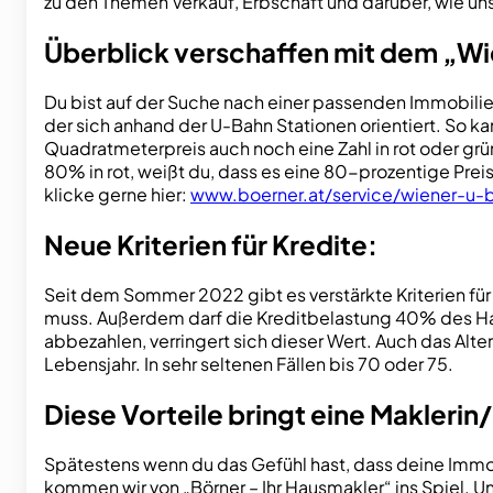
zu den Themen Verkauf, Erbschaft und darüber, wie uns P
Überblick verschaffen mit dem „Wi
Du bist auf der Suche nach einer passenden Immobilie 
der sich anhand der U-Bahn Stationen orientiert. So k
Quadratmeterpreis auch noch eine Zahl in rot oder grün
80% in rot, weißt du, dass es eine 80-prozentige Prei
klicke gerne hier:
www.boerner.at/service/wiener-u-b
Neue Kriterien für Kredite:
Seit dem Sommer 2022 gibt es verstärkte Kriterien für
muss. Außerdem darf die Kreditbelastung 40% des Hau
abbezahlen, verringert sich dieser Wert. Auch das Alte
Lebensjahr. In sehr seltenen Fällen bis 70 oder 75.
Diese Vorteile bringt eine Maklerin
Spätestens wenn du das Gefühl hast, dass deine Immob
kommen wir von „Börner – Ihr Hausmakler“ ins Spiel. Uns