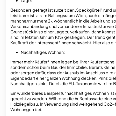
Lage:
Besonders gefragt ist zurzeit der „Speckgürtel“ rund 
leistbarer ist, als im Ballungsraum Wien, auch ein län
manche/r nur mehr 2x wöchentlich in die Arbeit und s
Verkehrsanbindung und vorhandener Infrastruktur wie Sc
Grundstück in so einer Lage zu verkaufen, dann kann
sind im letzten Jahr um 10% gestiegen. Der Trend geht 
Kaufkraft der Interessent*innen schwächt. Hier also ein 
Nachhaltiges Wohnen:
Immer mehr Käufer*innen legen bei Ihrer Kaufentsche
sondern schon beim Bau der Immobilie. Bereits kleine 
oder sorgen dafür, dass der Aushub im Anschluss dire
Eigenbedarf einer ganzen Wohnung decken. Prinzipiell
Nachhaltigen sinkt. Durch die EU-Taxonomie wird im Ber
Ein wunderbares Beispiel für nachhaltiges Wohnen ist 
gerecht zu werden. Während die Außenfassade eine ver
Holzriegelbau. In Verwendung sind weitgehend Co2-f
Wohnungen bei.