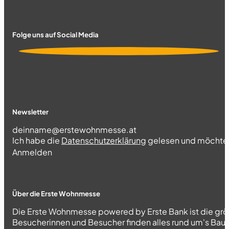
Folge uns auf Social Media
Newsletter
Section
Ich habe die
Datenschutzerklärung
gelesen und möchte 
Abschnitt
Anmelden
Über die Erste Wohnmesse
Die Erste Wohnmesse powered by Erste Bank ist die grö
Besucherinnen und Besucher finden alles rund um's Bau