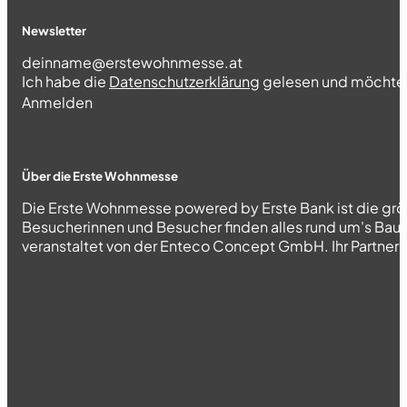
Newsletter
Section
Ich habe die
Datenschutzerklärung
gelesen und möchte 
Abschnitt
Anmelden
Über die Erste Wohnmesse
Die Erste Wohnmesse powered by Erste Bank ist die grö
Besucherinnen und Besucher finden alles rund um's Bau
veranstaltet von der Enteco Concept GmbH. Ihr Partner fü