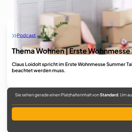
Podcast
Home
Thema Wohnen | Erste Wohnmesse
Claus Loidolt spricht im Erste Wohnmesse Summer Tal
beachtet werden muss.
Sie sehen gerade einen Platzhalterinhalt von
Standard
. Um au