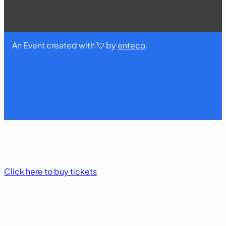
An Event created with 💘 by
enteco
.
Click here to buy tickets