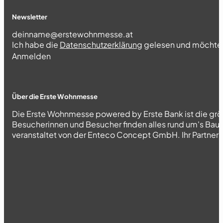
Newsletter
Section
Ich habe die
Datenschutzerklärung
gelesen und möchte 
Abschnitt
Anmelden
Über die Erste Wohnmesse
Die Erste Wohnmesse powered by Erste Bank ist die grö
Besucherinnen und Besucher finden alles rund um's Bau
veranstaltet von der Enteco Concept GmbH. Ihr Partner fü