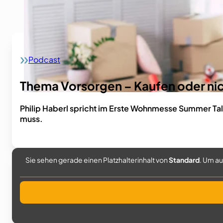
Podcast
Home
Thema Vorsorgen – Kaufen oder ni
Philip Haberl spricht im Erste Wohnmesse Summer Ta
muss.
Sie sehen gerade einen Platzhalterinhalt von
Standard
. Um au