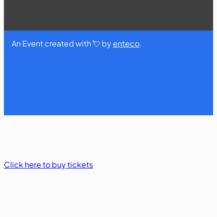
An Event created with 💘 by
enteco
.
Click here to buy tickets