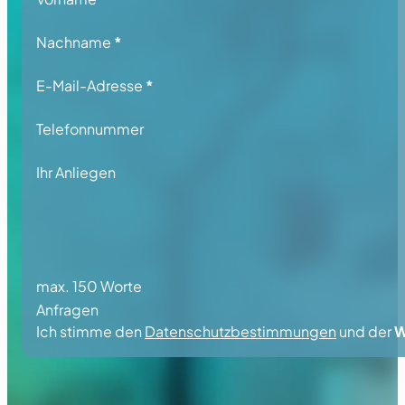
Nachname
*
E-Mail-Adresse
*
Telefonnummer
Ihr Anliegen
max. 150 Worte
Anfragen
Ich stimme den
Datenschutzbestimmungen
und der
W