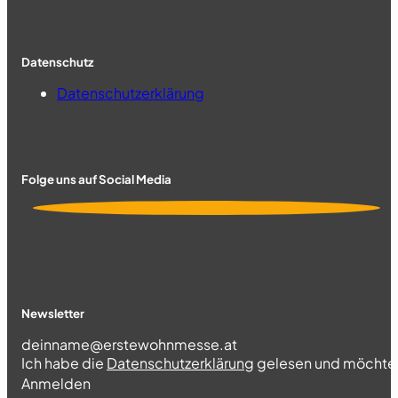
Datenschutz
Datenschutzerklärung
Folge uns auf Social Media
Newsletter
Section
Ich habe die
Datenschutzerklärung
gelesen und möchte 
Abschnitt
Anmelden