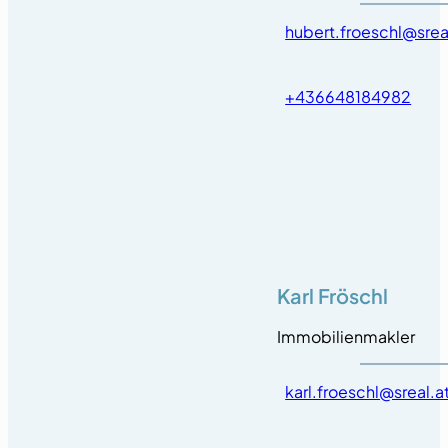
hubert.froeschl@srea
+436648184982
Karl Fröschl
Immobilienmakler
karl.froeschl@sreal.a