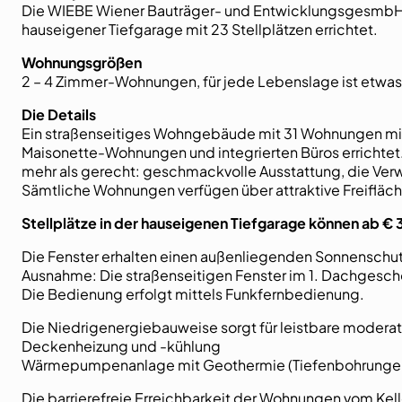
Die WIEBE Wiener Bauträger- und EntwicklungsgesmbH 
hauseigener Tiefgarage mit 23 Stellplätzen errichtet.
Wohnungsgrößen
2 – 4 Zimmer-Wohnungen, für jede Lebenslage ist etwas 
Die Details
Ein straßenseitiges Wohngebäude mit 31 Wohnungen mit 
Maisonette-Wohnungen und integrierten Büros errichte
mehr als gerecht: geschmackvolle Ausstattung, die Ve
Sämtliche Wohnungen verfügen über attraktive Freifläc
Stellplätze in der hauseigenen Tiefgarage können ab 
Die Fenster erhalten einen außenliegenden Sonnenschutz
Ausnahme: Die straßenseitigen Fenster im 1. Dachgesch
Die Bedienung erfolgt mittels Funkfernbedienung.
Die Niedrigenergiebauweise sorgt für leistbare moder
Deckenheizung und -kühlung
Wärmepumpenanlage mit Geothermie (Tiefenbohrungen
Die barrierefreie Erreichbarkeit der Wohnungen vom Kell