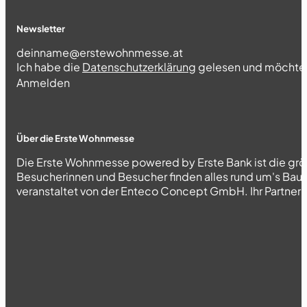
Newsletter
Section
Ich habe die
Datenschutzerklärung
gelesen und möchte 
Abschnitt
Anmelden
Über die Erste Wohnmesse
Die Erste Wohnmesse powered by Erste Bank ist die grö
Besucherinnen und Besucher finden alles rund um's Bau
veranstaltet von der Enteco Concept GmbH. Ihr Partner fü