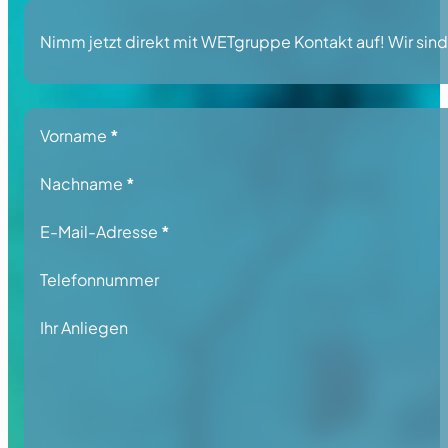
Nimm jetzt direkt mit WETgruppe Kontakt auf! Wir sind 
Section
Vorname
*
Nachname
*
E-Mail-Adresse
*
Telefonnummer
Ihr Anliegen