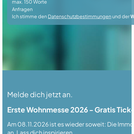
max. 150 Worte
Anfragen
Ich stimme den
Datenschutzbestimmungen
und der
W
Melde dich jetzt an.
Erste Wohnmesse 2026 - Gratis Ticke
Am 08.11.2026 ist es wieder soweit: Die Immobi
an. Lass dich inspirieren.