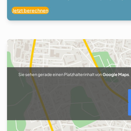
Jetzt berechnen
Sie sehen gerade einen Platzhalterinhalt von
Google Maps
.