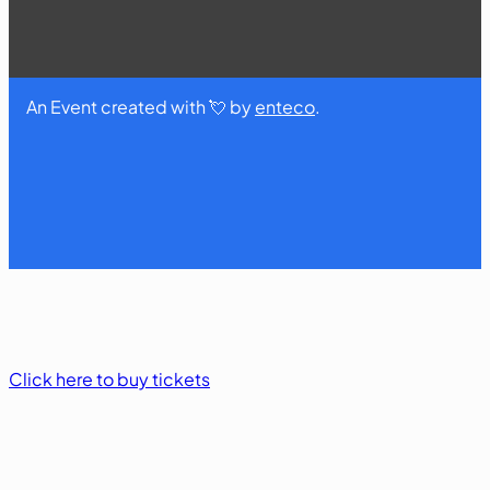
An Event created with 💘 by
enteco
.
Click here to buy tickets