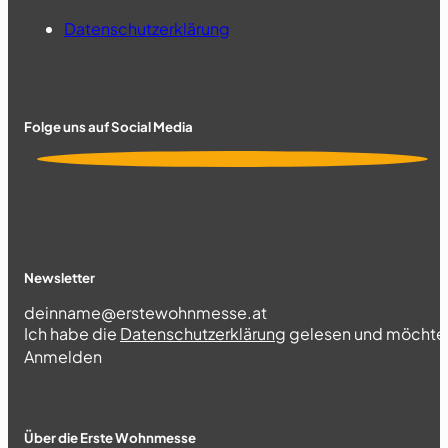
Datenschutzerklärung
Folge uns auf Social Media
Newsletter
Section
Ich habe die
Datenschutzerklärung
gelesen und möchte 
Abschnitt
Anmelden
Über die Erste Wohnmesse