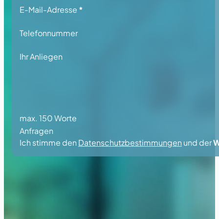
E-Mail-Adresse
*
Telefonnummer
Ihr Anliegen
max. 150 Worte
Anfragen
Ich stimme den
Datenschutzbestimmungen
und der
W