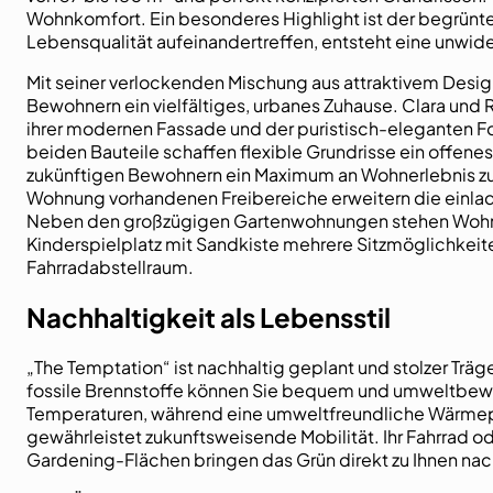
Wohnkomfort. Ein besonderes Highlight ist der begrünte I
Lebensqualität aufeinandertreffen, entsteht eine unwide
Mit seiner verlockenden Mischung aus attraktivem Desi
Bewohnern ein vielfältiges, urbanes Zuhause. Clara und 
ihrer modernen Fassade und der puristisch-eleganten F
beiden Bauteile schaffen flexible Grundrisse ein offene
zukünftigen Bewohnern ein Maximum an Wohnerlebnis zu 
Wohnung vorhandenen Freibereiche erweitern die einla
Neben den großzügigen Gartenwohnungen stehen Wohnun
Kinderspielplatz mit Sandkiste mehrere Sitzmöglichkei
Fahrradabstellraum.
Nachhaltigkeit als Lebensstil
„The Temptation“ ist nachhaltig geplant und stolzer Trä
fossile Brennstoffe können Sie bequem und umweltbewu
Temperaturen, während eine umweltfreundliche Wärmepu
gewährleistet zukunftsweisende Mobilität. Ihr Fahrrad o
Gardening-Flächen bringen das Grün direkt zu Ihnen nac