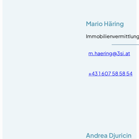
Mario Häring
Immobilienvermittlun
m.haering@3si.at
+43 1 607 58 58 54
Andrea Djuricin