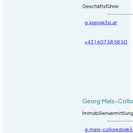
Geschäftsführer
g.klein@3si.at
+43 1 607 58 58 50
Georg Mels-Coll
Immobilienvermittlun
g.mels-colloredo@3s