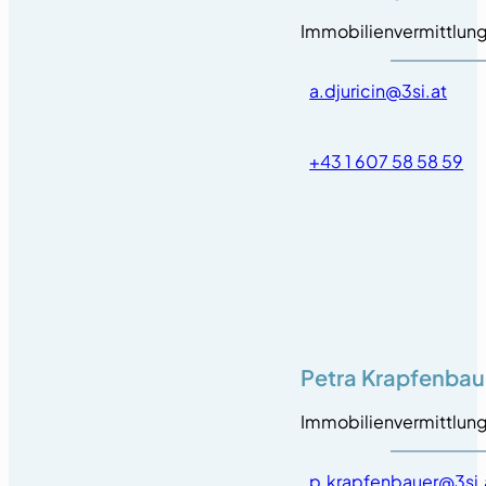
Immobilienvermittlun
a.djuricin@3si.at
+43 1 607 58 58 59
Petra Krapfenbau
Immobilienvermittlun
p.krapfenbauer@3si.