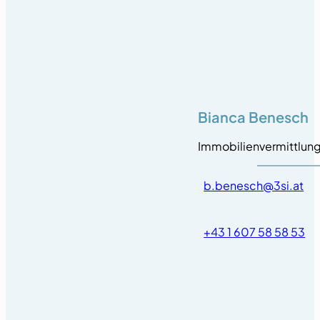
Bianca Benesch
Immobilienvermittlun
b.benesch@3si.at
+43 1 607 58 58 53