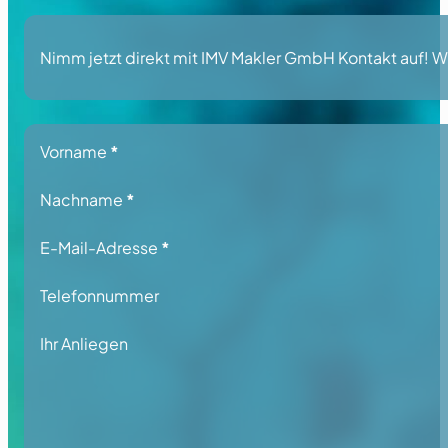
Nimm jetzt direkt mit IMV Makler GmbH Kontakt auf! Wir
Section
Vorname
*
Nachname
*
E-Mail-Adresse
*
Telefonnummer
Ihr Anliegen