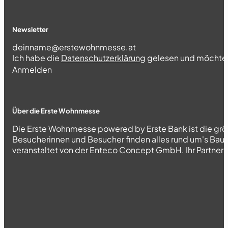
Newsletter
Section
Ich habe die
Datenschutzerklärung
gelesen und möchte 
Abschnitt
Anmelden
Über die Erste Wohnmesse
Die Erste Wohnmesse powered by Erste Bank ist die grö
Besucherinnen und Besucher finden alles rund um's Bau
veranstaltet von der Enteco Concept GmbH. Ihr Partner fü