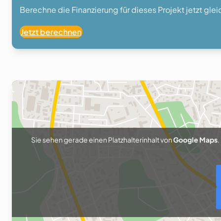
Berechne die Finanzierung für dieses Projekt jetzt gle
Jetzt berechnen
Sie sehen gerade einen Platzhalterinhalt von
Google Maps
.