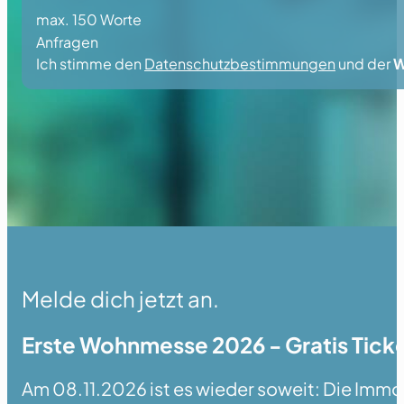
max. 150 Worte
Anfragen
Ich stimme den
Datenschutzbestimmungen
und der
W
Melde dich jetzt an.
Erste Wohnmesse 2026 - Gratis Ticke
Am 08.11.2026 ist es wieder soweit: Die Immobi