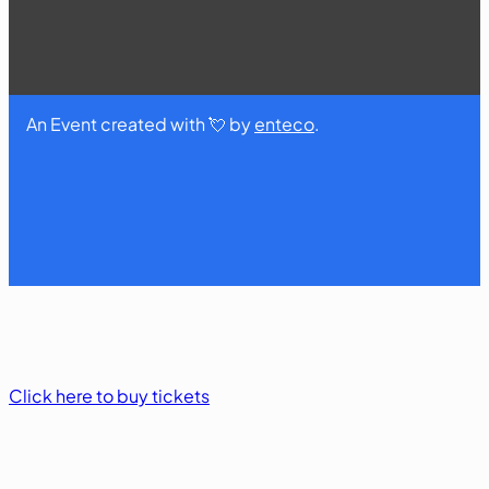
An Event created with 💘 by
enteco
.
Click here to buy tickets