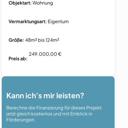
Objektart:
Wohnung
Vermarktungsart:
Eigentum
Größe:
48m² bis 124m²
249.000,00 €
Preis ab:
Kann ich's mir leisten?
Berechne die Finanzierung für dieses Projekt
jetzt gleich kostenlos und mit Einblick in
Förderungen.