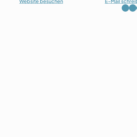
Website
besuchen
E-Mail
schrei