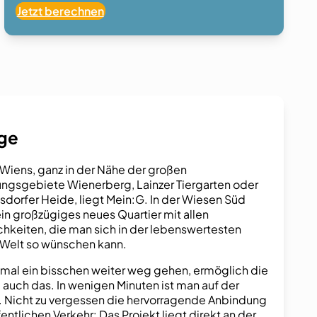
Jetzt berechnen
age
Wiens, ganz in der Nähe der großen
ngsgebiete Wienerberg, Lainzer Tiergarten oder
sdorfer Heide, liegt Mein:G. In der Wiesen Süd
ein großzügiges neues Quartier mit allen
hkeiten, die man sich in der lebenswertesten
 Welt so wünschen kann.
inmal ein bisschen weiter weg gehen, ermöglich die
e auch das. In wenigen Minuten ist man auf der
 Nicht zu vergessen die hervorragende Anbindung
entlichen Verkehr: Das Projekt liegt direkt an der