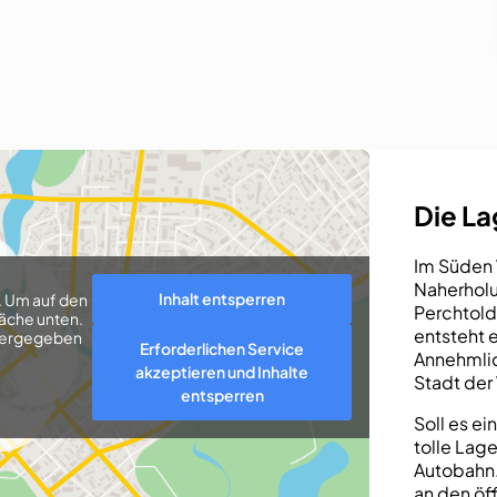
Die L
Im Süden 
Naherholu
Inhalt entsperren
. Um auf den
Perchtold
läche unten.
entsteht 
eitergegeben
Erforderlichen Service
Annehmlic
akzeptieren und Inhalte
Stadt der
entsperren
Soll es e
tolle Lag
Autobahn.
an den öff