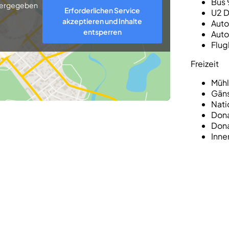
Bus 
eitergegeben
Erforderlichen Service
U2 D
akzeptieren und Inhalte
Auto
entsperren
Auto
Flug
Freizeit
Mühl
Gäns
Nati
Dona
Dona
Inne