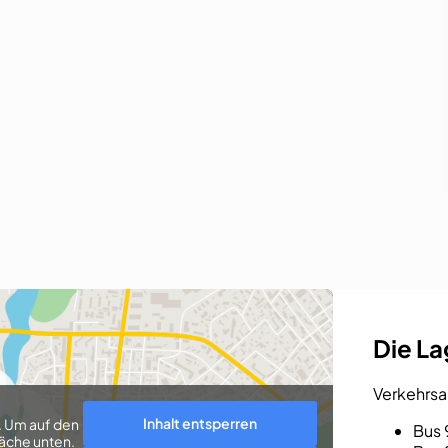
Die L
Verkehrs
Inhalt entsperren
. Um auf den
Bus 
läche unten.