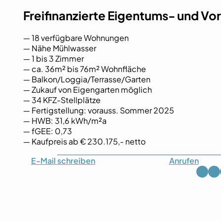
Freifinanzierte Eigentums- und 
― 18 verfügbare Wohnungen
― Nähe Mühlwasser
― 1 bis 3 Zimmer
― ca. 36m² bis 76m² Wohnfläche
― Balkon/Loggia/Terrasse/Garten
― Zukauf von Eigengarten möglich
― 34 KFZ-Stellplätze
― Fertigstellung: vorauss. Sommer 2025
― HWB: 31,6 kWh/m²a
― fGEE: 0,73
― Kaufpreis ab € 230.175,- netto
E-Mail
schreiben
Anrufen