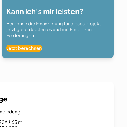
Kann ich's mir leisten?
Berechne die Finanzierung für dieses Projekt
jetzt gleich kostenlos und mit Einblick in
Förderungen.
Jetzt berechnen
age
anbindung
92A à 65 m