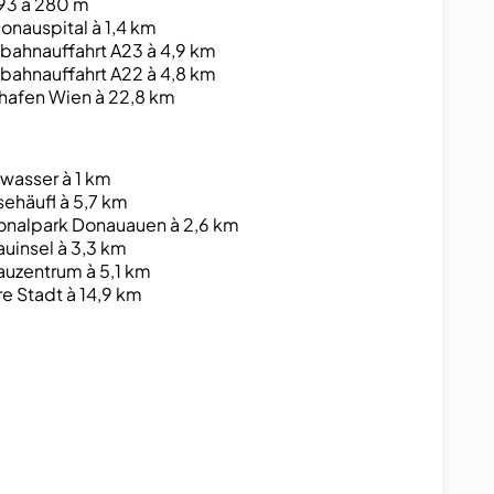
93 à 280 m
onauspital à 1,4 km
bahnauffahrt A23 à 4,9 km
bahnauffahrt A22 à 4,8 km
hafen Wien à 22,8 km
wasser à 1 km
ehäufl à 5,7 km
onalpark Donauauen à 2,6 km
uinsel à 3,3 km
uzentrum à 5,1 km
re Stadt à 14,9 km