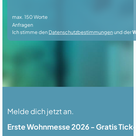
max. 150 Worte
Anfragen
Ich stimme den
Datenschutzbestimmungen
und der
W
Melde dich jetzt an.
Erste Wohnmesse 2026 - Gratis Ticke