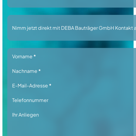
Nimm jetzt direkt mit DEBA Bauträger GmbH Kontakt auf
Section
Vorname
*
Nachname
*
E-Mail-Adresse
*
Telefonnummer
Ihr Anliegen