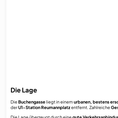
Die Lage
Die
Buchengasse
liegt in einem
urbanen, bestens er
der
U1-Station Reumannplatz
entfernt. Zahlreiche
Ges
Die Lage überzeugt durch eine
gute Verkehrsanbindu