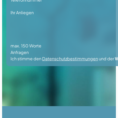
Ihr Anliegen
max. 150 Worte
Anfragen
Ich stimme den
Datenschutzbestimmungen
und der
W