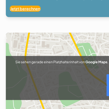
Jetzt berechnen
Sie sehen gerade einen Platzhalterinhalt von
Google Maps
.