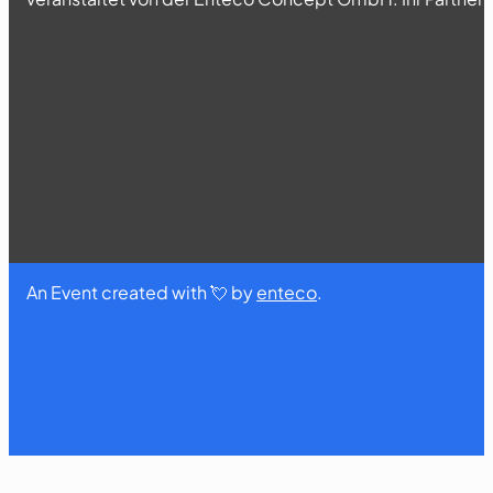
An Event created with 💘 by
enteco
.