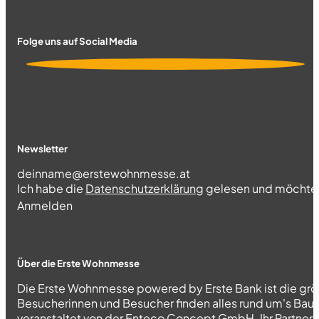
Folge uns auf Social Media
Newsletter
Section
Ich habe die
Datenschutzerklärung
gelesen und möchte 
Abschnitt
Anmelden
Über die Erste Wohnmesse
Die Erste Wohnmesse powered by Erste Bank ist die grö
Besucherinnen und Besucher finden alles rund um's Bau
veranstaltet von der Enteco Concept GmbH. Ihr Partner fü