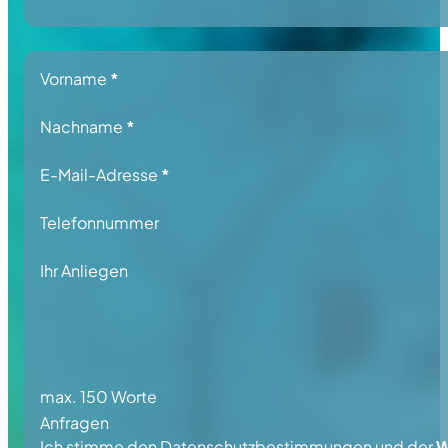
Section
Vorname
*
Nachname
*
E-Mail-Adresse
*
Telefonnummer
Ihr Anliegen
max. 150 Worte
Anfragen
Ich stimme den
Datenschutzbestimmungen
und der
W