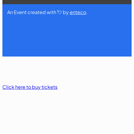
An Event created with 💘 by
enteco
.
Click here to buy tickets