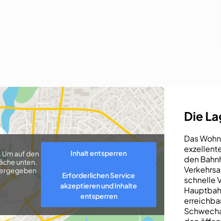
Die L
Das Wohnp
exzellent
Inhalt entsperren
. Um auf den
den Bahnh
läche unten.
Verkehrsa
eitergegeben
Erforderlichen Service
schnelle 
akzeptieren und Inhalte
Hauptbahnh
entsperren
erreichba
Schwechat