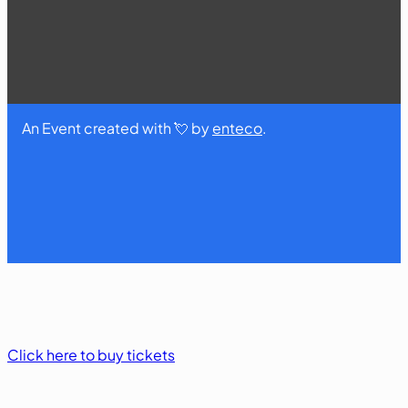
An Event created with 💘 by
enteco
.
Click here to buy tickets