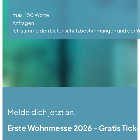
max. 150 Worte
Anfragen
Ich stimme den
Datenschutzbestimmungen
und der
W
Melde dich jetzt an.
Erste Wohnmesse 2026 - Gratis Ticke