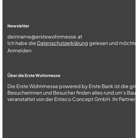
Newsletter
Section
Ich habe die
Datenschutzerklärung
gelesen und möchte 
Abschnitt
Anmelden
Über die Erste Wohnmesse
Die Erste Wohnmesse powered by Erste Bank ist die grö
Besucherinnen und Besucher finden alles rund um's Bau
veranstaltet von der Enteco Concept GmbH. Ihr Partner fü