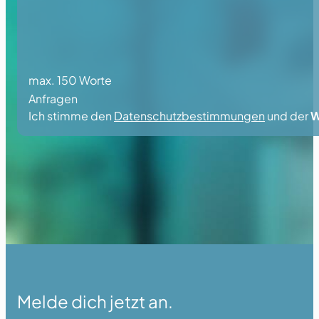
max. 150 Worte
Anfragen
Ich stimme den
Datenschutzbestimmungen
und der
W
Melde dich jetzt an.