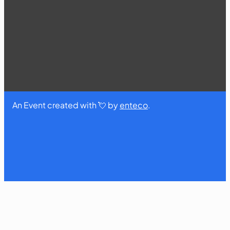
An Event created with 💘 by
enteco
.