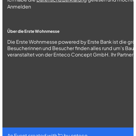
Abschnitt
Anmelden
Über die Erste Wohnmesse
Die Erste Wohnmesse powered by Erste Bank ist die grö
Besucherinnen und Besucher finden alles rund um's Bau
veranstaltet von der Enteco Concept GmbH. Ihr Partner fü
An Event created with 💘 by
enteco
.