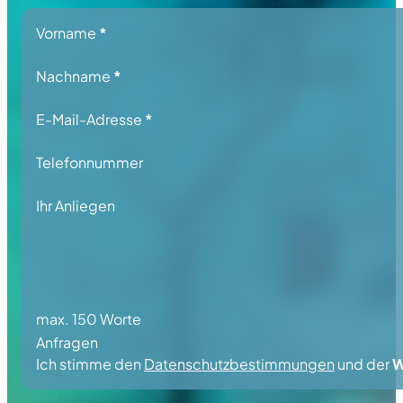
Section
Vorname
*
Nachname
*
E-Mail-Adresse
*
Telefonnummer
Ihr Anliegen
max. 150 Worte
Anfragen
Ich stimme den
Datenschutzbestimmungen
und der
W