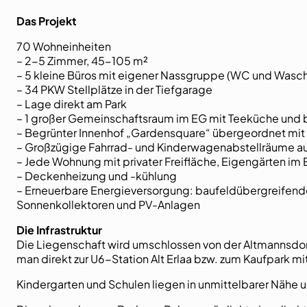
Das Projekt
70 Wohneinheiten
– 2-5 Zimmer, 45-105 m²
– 5 kleine Büros mit eigener Nassgruppe (WC und Was
– 34 PKW Stellplätze in der Tiefgarage
– Lage direkt am Park
– 1 großer Gemeinschaftsraum im EG mit Teeküche und 
– Begrünter Innenhof „Gardensquare“ übergeordnet mit
– Großzügige Fahrrad- und Kinderwagenabstellräume a
– Jede Wohnung mit privater Freifläche, Eigengärten i
– Deckenheizung und -kühlung
– Erneuerbare Energieversorgung: baufeldübergreifen
Sonnenkollektoren und PV-Anlagen
Die Infrastruktur
Die Liegenschaft wird umschlossen von der Altmannsdorfe
man direkt zur U6-Station Alt Erlaa bzw. zum Kaufpark m
Kindergarten und Schulen liegen in unmittelbarer Nähe u