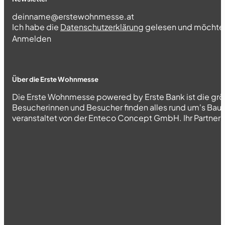
Section
Ich habe die
Datenschutzerklärung
gelesen und möchte 
Abschnitt
Anmelden
Über die Erste Wohnmesse
Die Erste Wohnmesse powered by Erste Bank ist die grö
Besucherinnen und Besucher finden alles rund um's Bau
veranstaltet von der Enteco Concept GmbH. Ihr Partner fü