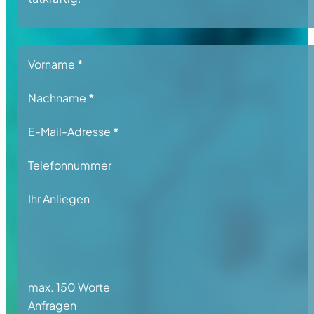
Section
Vorname
*
Nachname
*
E-Mail-Adresse
*
Telefonnummer
Ihr Anliegen
max. 150 Worte
Anfragen