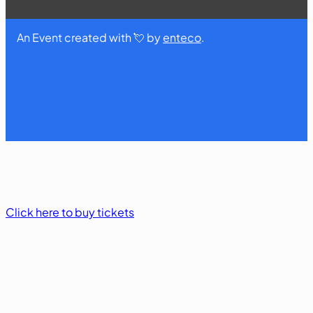
An Event created with 💘 by
enteco
.
Click here to buy tickets