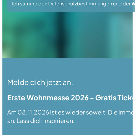
Ich stimme den
Datenschutzbestimmungen
und der
W
Melde dich jetzt an.
Erste Wohnmesse 2026 - Gratis Ticke
Am 08.11.2026 ist es wieder soweit: Die Immobi
an. Lass dich inspirieren.