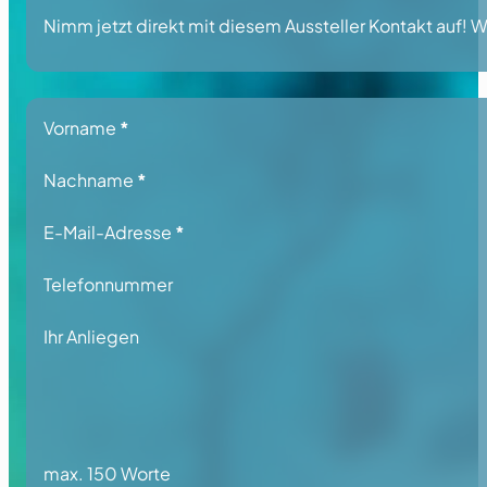
Nimm jetzt direkt mit diesem Aussteller Kontakt auf! Wi
Section
Vorname
*
Nachname
*
E-Mail-Adresse
*
Telefonnummer
Ihr Anliegen
max. 150 Worte