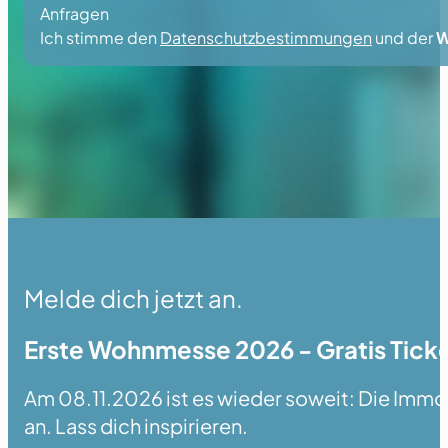
Anfragen
Ich stimme den
Datenschutzbestimmungen
und der
W
Melde dich jetzt an.
Erste Wohnmesse 2026 - Gratis Ticke
Am 08.11.2026 ist es wieder soweit: Die Immobi
an. Lass dich inspirieren.