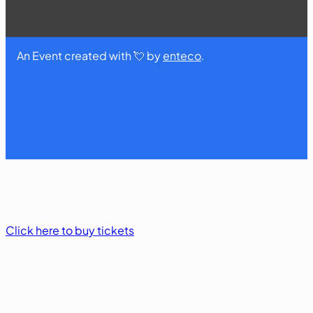
An Event created with 💘 by
enteco
.
Click here to buy tickets