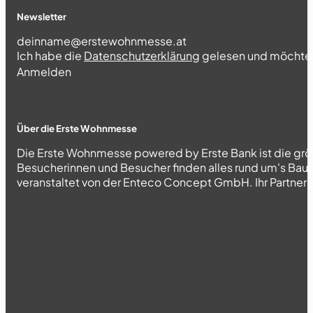
Newsletter
Section
Ich habe die
Datenschutzerklärung
gelesen und möchte 
Abschnitt
Anmelden
Über die Erste Wohnmesse
Die Erste Wohnmesse powered by Erste Bank ist die grö
Besucherinnen und Besucher finden alles rund um's Bau
veranstaltet von der Enteco Concept GmbH. Ihr Partner fü