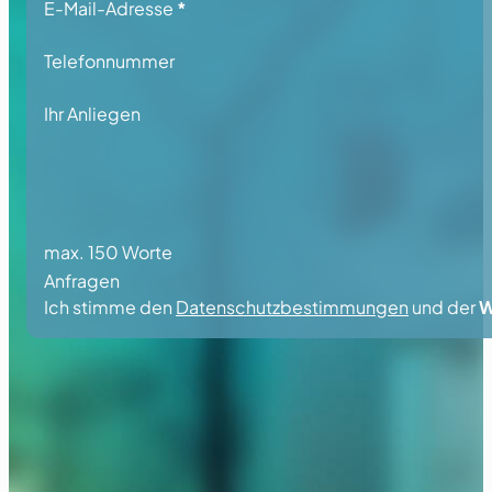
E-Mail-Adresse
*
Telefonnummer
Ihr Anliegen
max. 150 Worte
Anfragen
Ich stimme den
Datenschutzbestimmungen
und der
W