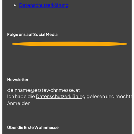
Datenschutzerklärung
Folge uns auf Social Media
Newsletter
Section
Ich habe die
Datenschutzerklärung
gelesen und möchte 
Abschnitt
Anmelden
Über die Erste Wohnmesse