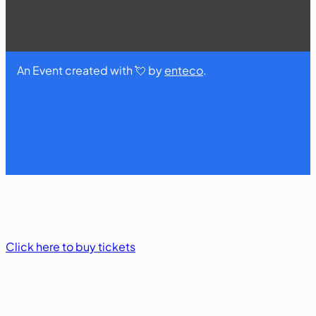
An Event created with 💘 by
enteco
.
Click here to buy tickets