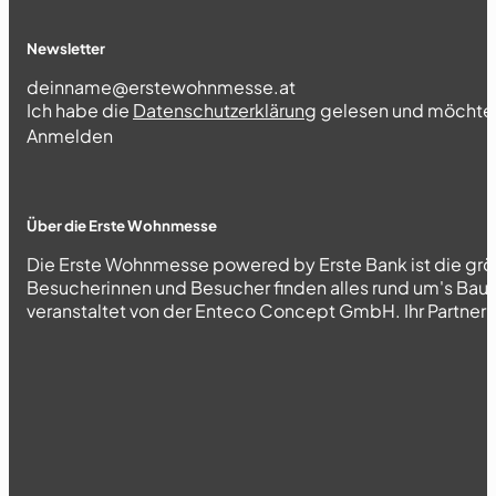
Newsletter
Section
Ich habe die
Datenschutzerklärung
gelesen und möchte 
Abschnitt
Anmelden
Über die Erste Wohnmesse
Die Erste Wohnmesse powered by Erste Bank ist die grö
Besucherinnen und Besucher finden alles rund um's Bau
veranstaltet von der Enteco Concept GmbH. Ihr Partner fü