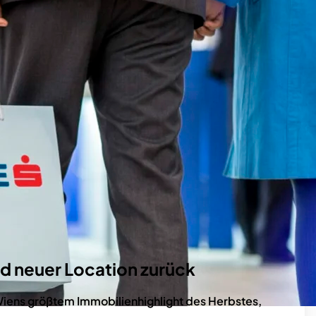
nd neuer Location zurück
iens größtem Immobilienhighlight des Herbstes,