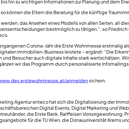
bis hin zu wichtigen Informationen zur Planung und dem Er
 so können die Eltern die Beratung für die künftige Traumim
 werden, das Ansehen eines Modells von allen Seiten, all di
ensentscheidungen bestmöglich zu tätigen.“, so Friedrich 
eco.
vergangenen Corona-Jahr die Erste Wohnmesse erstmalig als 
digitalen Immobilien-Business leistete – ergänzt: “Die Erk
n und Besucher auch digitale Inhalte stark wertschätzen. W
änzen wir das Programm durch personalisierte Infomailings u
www.dev.erstewohnmesse.at/anmelden
sichern.
eting Agentur enteco hat sich die Digitalisierung der Imm
schäftsbereichen Digital Events, Digital Marketing und Web
euhänder, die Erste Bank, Raiffeisen Vorsorgewohnung, Pr
gsangebote für die TU Wien, die Donauuniversität Krems un