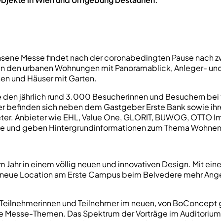
sene Messe findet nach der coronabedingten Pause nach zwe
n den urbanen Wohnungen mit Panoramablick, Anleger- und 
en und Häuser mit Garten.
 den jährlich rund 3.000 Besucherinnen und Besuchern bei f
er befinden sich neben dem Gastgeber Erste Bank sowie ihre
er. Anbieter wie EHL, Value One, GLORIT, BUWOG, OTTO Im
ote und geben Hintergrundinformationen zum Thema Wohnen
 Jahr in einem völlig neuen und innovativen Design. Mit ein
e neue Location am Erste Campus beim Belvedere mehr Angeb
 Teilnehmerinnen und Teilnehmer im neuen, von BoConcept g
ie Messe-Themen. Das Spektrum der Vorträge im Auditorium 