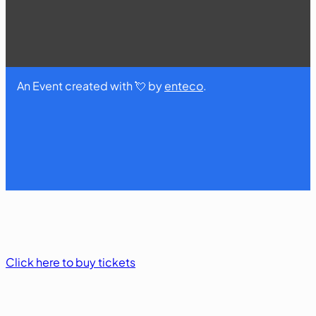
An Event created with 💘 by
enteco
.
Click here to buy tickets