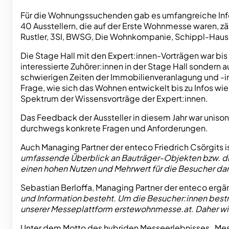
Für die Wohnungssuchenden gab es umfangreiche Infor
40 Ausstellern, die auf der Erste Wohnmesse waren, zä
Rustler, 3SI, BWSG, Die Wohnkompanie, Schippl-Haus, 
Die Stage Hall mit den Expert:innen-Vorträgen war bis
interessierte Zuhörer:innen in der Stage Hall sondern
schwierigen Zeiten der Immobilienveranlagung und -in
Frage, wie sich das Wohnen entwickelt bis zu Infos wi
Spektrum der Wissensvorträge der Expert:innen.
Das Feedback der Aussteller in diesem Jahr war unison
durchwegs konkrete Fragen und Anforderungen.
Auch Managing Partner der enteco Friedrich Csörgits i
umfassende Überblick an Bauträger-Objekten bzw. di
einen hohen Nutzen und Mehrwert für die Besucher dar
Sebastian Berloffa, Managing Partner der enteco ergä
und Information besteht. Um die Besucher:innen bestm
unserer Messeplattform erstewohnmesse.at. Daher wir
Unter dem Motto des hybriden Messeerlebnisses „Mess