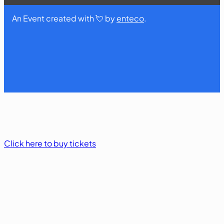
An Event created with 💘 by
enteco
.
Click here to buy tickets