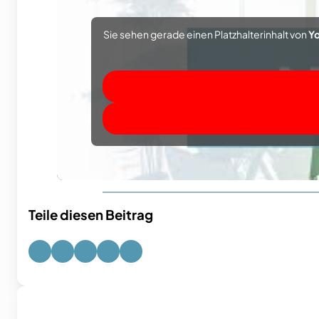
Sie sehen gerade einen Platzhalterinhalt von
Y
Teile diesen Beitrag