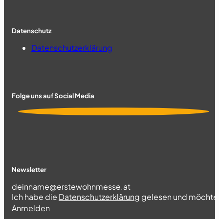
Datenschutz
Datenschutzerklärung
Folge uns auf Social Media
Newsletter
Section
Ich habe die
Datenschutzerklärung
gelesen und möchte 
Abschnitt
Anmelden