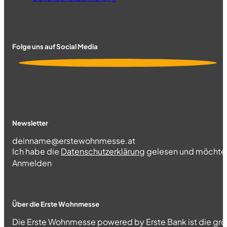
Folge uns auf Social Media
Newsletter
Section
Ich habe die
Datenschutzerklärung
gelesen und möchte 
Abschnitt
Anmelden
Über die Erste Wohnmesse
Die Erste Wohnmesse powered by Erste Bank ist die grö