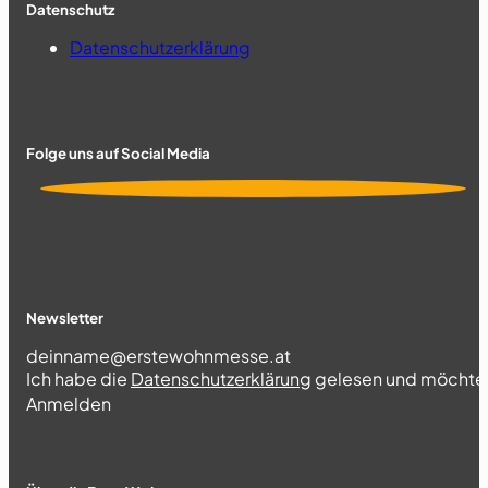
Datenschutz
Datenschutzerklärung
Folge uns auf Social Media
Newsletter
Section
Ich habe die
Datenschutzerklärung
gelesen und möchte 
Abschnitt
Anmelden