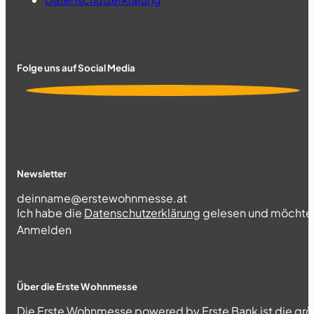
Folge uns auf Social Media
Newsletter
Section
Ich habe die
Datenschutzerklärung
gelesen und möchte 
Abschnitt
Anmelden
Über die Erste Wohnmesse
Die Erste Wohnmesse powered by Erste Bank ist die grö