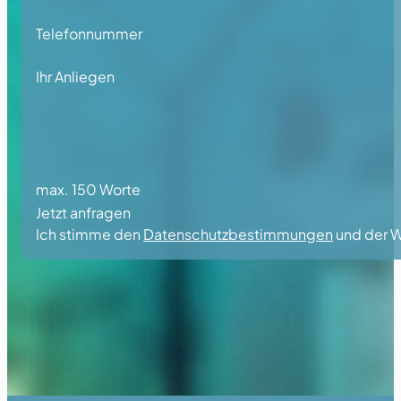
Telefonnummer
Ihr Anliegen
max. 150 Worte
Jetzt anfragen
Ich stimme den
Datenschutzbestimmungen
und der W