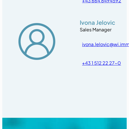
+43 664 8494592
Ivona Jelovic
Sales Manager
ivona.lelovic@wi.im
+43 1 512 22 27-0