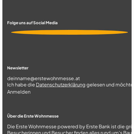
Folge uns auf Social Media
Newsletter
Section
Ich habe die
Datenschutzerklärung
gelesen und möchte 
Abschnitt
Anmelden
Über die Erste Wohnmesse
Die Erste Wohnmesse powered by Erste Bank ist die grö
Besucherinnen und Besucher finden alles rund um's Bau