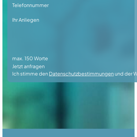
Telefonnummer
Ihr Anliegen
max. 150 Worte
Jetzt anfragen
Ich stimme den
Datenschutzbestimmungen
und der W